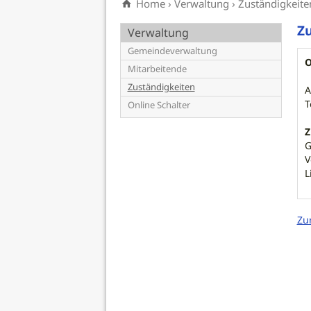
Home
›
Verwaltung
›
Zuständigkeite
Zu
Verwaltung
Gemeindeverwaltung
O
Mitarbeitende
Zuständigkeiten
A
T
Online Schalter
Z
G
V
L
Zu