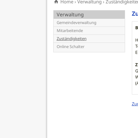
Home
›
Verwaltung
›
Zuständigkeite
Zu
Verwaltung
Gemeindeverwaltung
B
Mitarbeitende
Zuständigkeiten
H
T
Online Schalter
E
Z
G
W
(
Zu