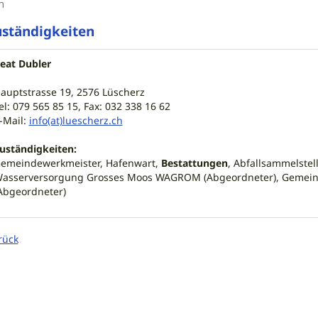
n
ständigkeiten
eat Dubler
auptstrasse 19, 2576 Lüscherz
el: 079 565 85 15, Fax: 032 338 16 62
-Mail:
info(at)luescherz.ch
uständigkeiten:
emeindewerkmeister, Hafenwart,
Bestattungen
, Abfallsammelstel
asserversorgung Grosses Moos WAGROM (Abgeordneter), Gemein
Abgeordneter)
rück