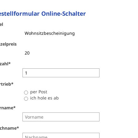
r
stellformular Online-Schalter
el
zelpreis
zahl
*
rtrieb
*
per Post
ich hole es ab
rname
*
chname
*