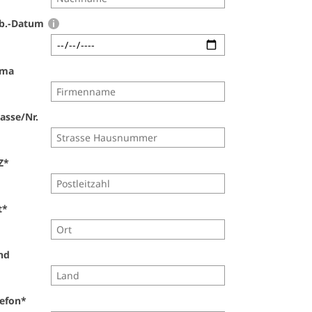
b.-Datum
rma
asse/Nr.
Z
*
t
*
nd
lefon
*