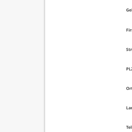
Ge
Fi
Str
PL
Or
La
Te